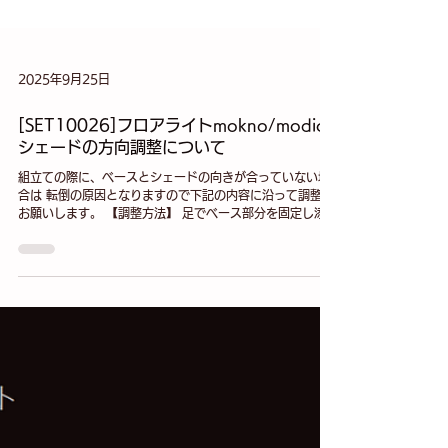
2025年9月25日
[SET10026]フロアライトmokno/modico
シェードの方向調整について
組立ての際に、ベースとシェードの向きが合っていない場
合は 転倒の原因となりますので下記の内容に沿って調整を
お願いします。 【調整方法】 足でベース部分を固定し添付
動画を参照し回すと方向を調整頂けます。（時計回り） ※
方向調整の可動部は灯具ポールを取付ける際と同じ方向で
回転す...