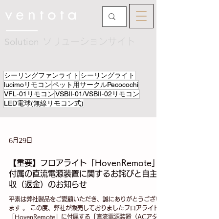
Solution
ソリューションサイト
シーリングファンライト
シーリングライト
lucimoリモコン
ペット用サークルPecocochi
VFL-01リモコン
VSBII-01/VSBII-02リモコン
LED電球(無線リモコン式)
6月29日
【重要】フロアライト「HovenRemote」
付属の直流電源装置に関するお詫びと自主回
収（返金）のお知らせ
平素は弊社製品をご愛顧いただき、誠にありがとうござい
ます 。 この度、弊社が販売しておりましたフロアライト
「HovenRemote」に付属する「直流電源装置（ACアダプ