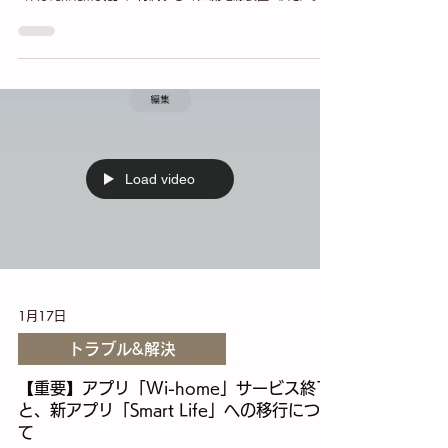
ター）」におきまして、電気用品安全法に基づく技術基準
および一部の表示（事業者名や定格電流等の記載）に適合
していないことが判明いたしました 。 本件による製品事故
等の報告は現在までに一件も発生しておりません 。しかし
ながら、弊社といたしましてはお客様の安全を第一に考
え、対象となる商品の自主回収およびご返金の対応をさせ
ていただくことといたしました 。 対象製品をご購入いただ
いたお客様には、多大なるご心配とご迷惑をおかけします
ことを深くお詫び申し上げます 。 ■ 対象製品 お手元のフ
ロアライト本体のカラー、および付属のアダプター裏面の
Load video
品番をご確認ください。 ・フロアライト HovenRemote
BR（管理番号：vo421711） 付属直流電源装置の品番：
BX-1202000 販売期間：令和5年3月1日 ～ 令和8年4月
27日 ・フロアライト HovenRemote NA（管理番号：v
1月17日
トラブル&解決
【重要】アプリ「Wi-home」サービス終了
と、新アプリ「Smart Life」への移行につい
て