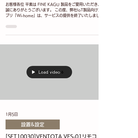
お客様各位 平素は FINE KAGU 製品をご愛用いただき、
誠にありがとうございます。 この度、弊社IoT製品向けア
プリ「Wi-home」は、サービスの提供を終了いたしまし
た。これに伴い、App StoreおよびGoogle Play ストアで
の配信も停止しております。 現在お手元にある製品につき
ましては、互換性のある 推奨アプリ「Smart Life（スマー
トライフ）」 へ移行していただくことで、引き続き問題な
くご使用いただけます。 お客様には大変お手数をおかけい
たしますが、以下の手順に従ってアプリの切り替えをお願
い申し上げます。 1. 新アプリ「Smart Life」のダウンロー
ド まずは以下のリンクより、アプリをスマートフォンにイ
ンストールしてください。 iPhone / iPad のお客様 (App
Store) https://apps.apple.com/jp/app/smartlife-smart-
Load video
living/id1115101477 Android のお客様 (Google Play)
https://play.google
1月5日
設置&設定
[SET10030]VENTOTA VFS-01リモコ