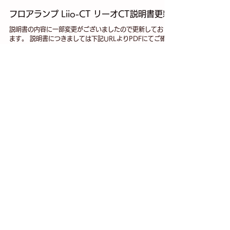
2025年6月17日
フロアランプ Liio-CT リーオCT説明書更新
説明書の内容に一部変更がございましたので更新しており
ます。 説明書につきましては下記URLよりPDFにてご確認
頂けます。
https://www.solutions.ventota.co.jp/instructions/4e2b9
7f8-268c-4e67-80c4-455...