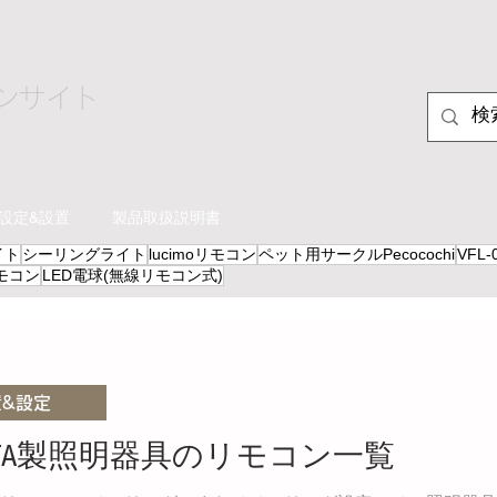
ンサイト
設定&設置
製品取扱説明書
イト
シーリングライト
lucimoリモコン
ペット用サークルPecocochi
VFL
2リモコン
LED電球(無線リモコン式)
置&設定
TOTA製照明器具のリモコン一覧