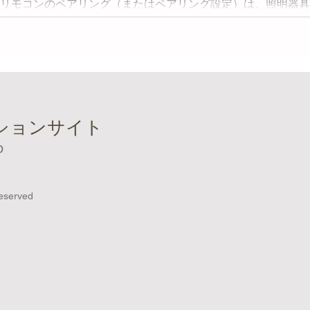
リモコンのペアリング（またはペアリング設定）は、照明器具
を互いに連携させるプロセスです。ペアリングを行うことで、
照明器具を制御することが可能になります。 リモコンのペア
ロットによって異なりますが、リモコンの型番、ま
ーションサイト
p
eserved