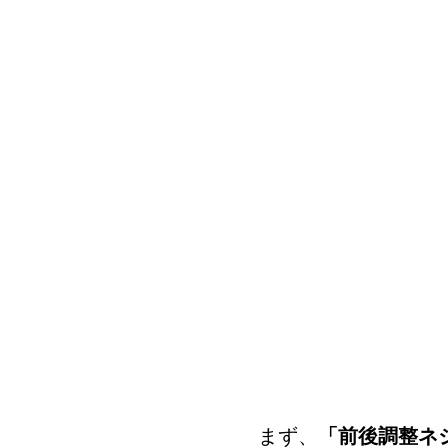
まず、
「
前後調整
ネ