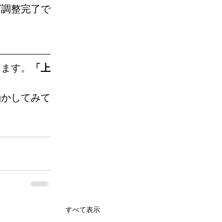
ば
調整
完了で
ります。
「上
動かしてみて
すべて表示