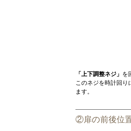
「上下調整ネジ」
を
このネジを時計回り
ます。
②扉の前後位