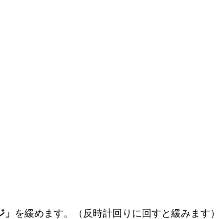
ジ」
を緩めます。（
反時計回り
に回すと緩みます