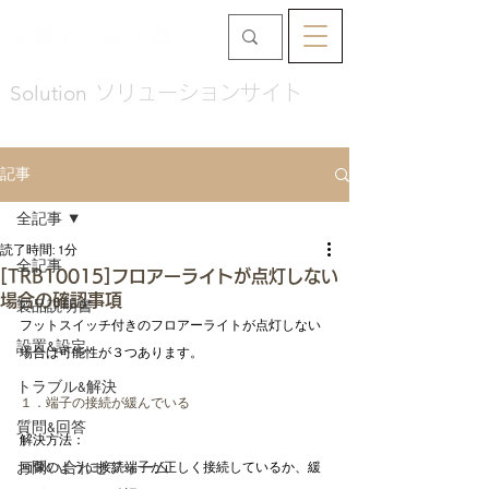
Solution
ソリューションサイト
記事
全記事
読了時間: 1分
全記事
[TRB10015]フロアーライトが点灯しない
場合の確認事項
製品説明書
フットスイッチ付きのフロアーライトが点灯しない
設置&設定
場合は可能性が３つあります。
トラブル&解決
１．端子の接続が緩んでいる
質問&回答
解決方法：
お問い合わせフォーム
画像のように接続端子が正しく接続しているか、緩