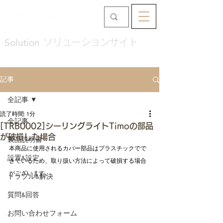
Solution
ソリューションサイト
記事
全記事
読了時間: 1分
全記事
[TRB0002]シーリングライトTimoの部品
が破損した場合
製品説明書
本商品に使用されるカバー部品はプラスチックでで
設置&設定
きているため、取り扱い方法によって破損する場合
がございます。
トラブル&解決
質問&回答
お問い合わせフォーム